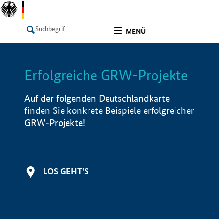
undefined
MENÜ
Erfolgreiche GRW-Projekte
LISTE
Filter
Info
Auf der folgenden Deutschlandkarte
finden Sie konkrete Beispiele erfolgreicher
GRW-Projekte!
LOS GEHT'S