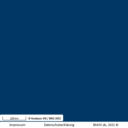
100 km
© Geobasis-DE / BKG 2015
Impressum
Datenschutzerklärung
BMWi.de, 2021 ©