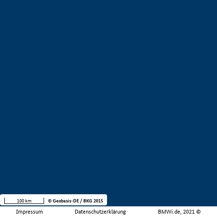
100 km
© Geobasis-DE / BKG 2015
Impressum
Datenschutzerklärung
BMWi.de, 2021 ©