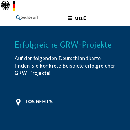
undefined
MENÜ
Erfolgreiche GRW-Projekte
LISTE
Filter
Info
Auf der folgenden Deutschlandkarte
finden Sie konkrete Beispiele erfolgreicher
GRW-Projekte!
LOS GEHT'S