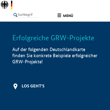
undefined
MENÜ
Erfolgreiche GRW-Projekte
LISTE
Filter
Info
Auf der folgenden Deutschlandkarte
finden Sie konkrete Beispiele erfolgreicher
GRW-Projekte!
LOS GEHT'S