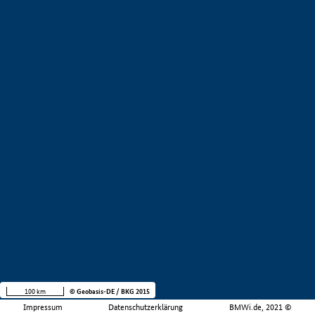
100 km
© Geobasis-DE / BKG 2015
Impressum
Datenschutzerklärung
BMWi.de, 2021 ©