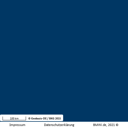
100 km
© Geobasis-DE / BKG 2015
Impressum
Datenschutzerklärung
BMWi.de, 2021 ©