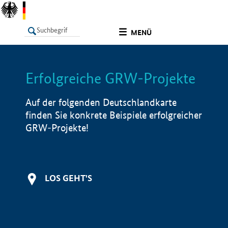
undefined
MENÜ
Erfolgreiche GRW-Projekte
LISTE
Filter
Info
Auf der folgenden Deutschlandkarte
finden Sie konkrete Beispiele erfolgreicher
GRW-Projekte!
LOS GEHT'S