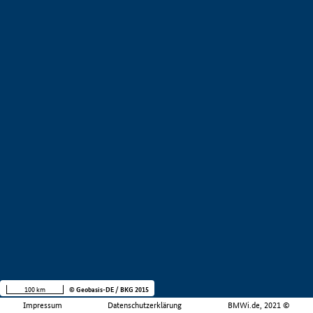
100 km
© Geobasis-DE / BKG 2015
Impressum
Datenschutzerklärung
BMWi.de, 2021 ©