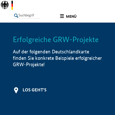
undefined
MENÜ
Erfolgreiche GRW-Projekte
LISTE
Filter
Info
Auf der folgenden Deutschlandkarte
finden Sie konkrete Beispiele erfolgreicher
GRW-Projekte!
LOS GEHT'S