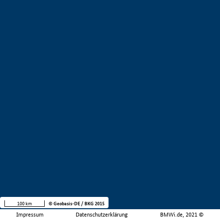
100 km
© Geobasis-DE / BKG 2015
Impressum
Datenschutzerklärung
BMWi.de, 2021 ©