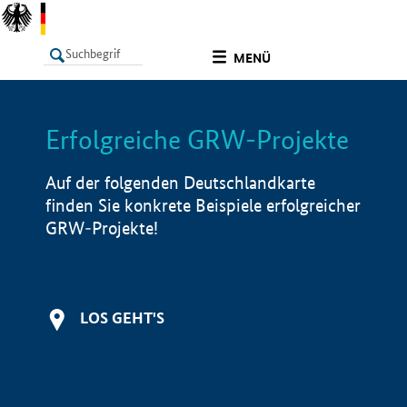
undefined
MENÜ
Erfolgreiche GRW-Projekte
LISTE
Filter
Info
Auf der folgenden Deutschlandkarte
finden Sie konkrete Beispiele erfolgreicher
GRW-Projekte!
LOS GEHT'S