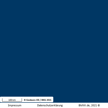
100 km
© Geobasis-DE / BKG 2015
Impressum
Datenschutzerklärung
BMWi.de, 2021 ©