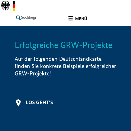
undefined
MENÜ
Erfolgreiche GRW-Projekte
LISTE
Filter
Info
Auf der folgenden Deutschlandkarte
finden Sie konkrete Beispiele erfolgreicher
GRW-Projekte!
LOS GEHT'S