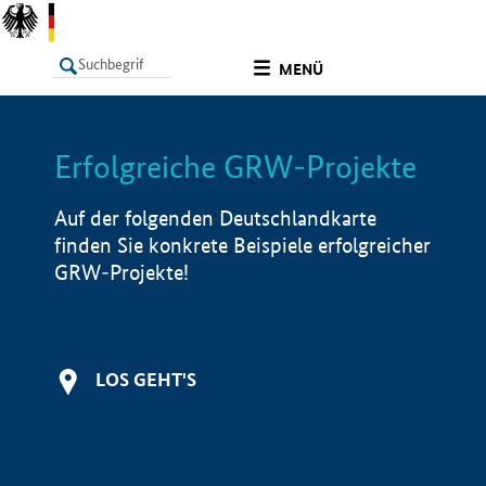
undefined
MENÜ
Erfolgreiche GRW-Projekte
LISTE
Filter
Info
Auf der folgenden Deutschlandkarte
finden Sie konkrete Beispiele erfolgreicher
GRW-Projekte!
LOS GEHT'S