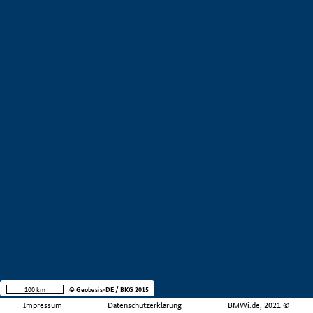
100 km
© Geobasis-DE / BKG 2015
Impressum
Datenschutzerklärung
BMWi.de, 2021 ©