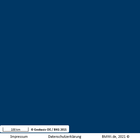
100 km
© Geobasis-DE / BKG 2015
Impressum
Datenschutzerklärung
BMWi.de, 2021 ©