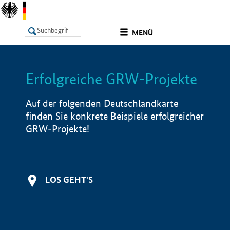
undefined
MENÜ
Erfolgreiche GRW-Projekte
LISTE
Filter
Info
Auf der folgenden Deutschlandkarte
finden Sie konkrete Beispiele erfolgreicher
GRW-Projekte!
LOS GEHT'S