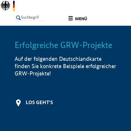
undefined
MENÜ
Erfolgreiche GRW-Projekte
LISTE
Filter
Info
Auf der folgenden Deutschlandkarte
finden Sie konkrete Beispiele erfolgreicher
GRW-Projekte!
LOS GEHT'S