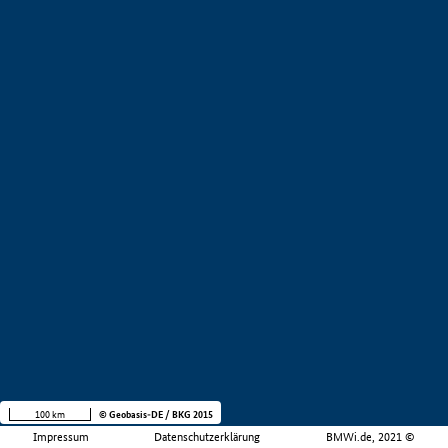
100 km
© Geobasis-DE / BKG 2015
Impressum
Datenschutzerklärung
BMWi.de, 2021 ©