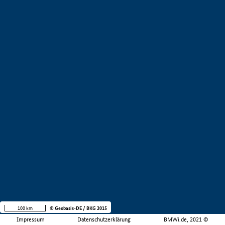
100 km
© Geobasis-DE / BKG 2015
Impressum
Datenschutzerklärung
BMWi.de, 2021 ©