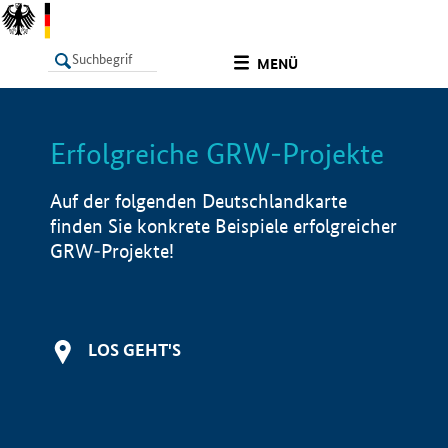
undefined
MENÜ
Erfolgreiche GRW-Projekte
LISTE
Filter
Info
Auf der folgenden Deutschlandkarte
finden Sie konkrete Beispiele erfolgreicher
GRW-Projekte!
LOS GEHT'S