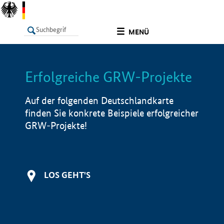
undefined
MENÜ
Erfolgreiche GRW-Projekte
LISTE
Filter
Info
Auf der folgenden Deutschlandkarte
finden Sie konkrete Beispiele erfolgreicher
GRW-Projekte!
LOS GEHT'S