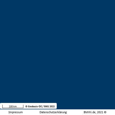
100 km
© Geobasis-DE / BKG 2015
Impressum
Datenschutzerklärung
BMWi.de, 2021 ©