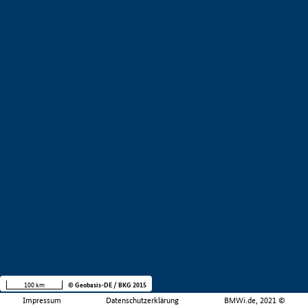
100 km
© Geobasis-DE / BKG 2015
Impressum
Datenschutzerklärung
BMWi.de, 2021 ©