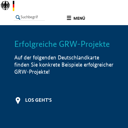
undefined
MENÜ
Erfolgreiche GRW-Projekte
LISTE
Filter
Info
Auf der folgenden Deutschlandkarte
finden Sie konkrete Beispiele erfolgreicher
GRW-Projekte!
LOS GEHT'S