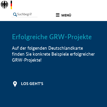
undefined
MENÜ
Erfolgreiche GRW-Projekte
LISTE
Filter
Info
Auf der folgenden Deutschlandkarte
finden Sie konkrete Beispiele erfolgreicher
GRW-Projekte!
LOS GEHT'S