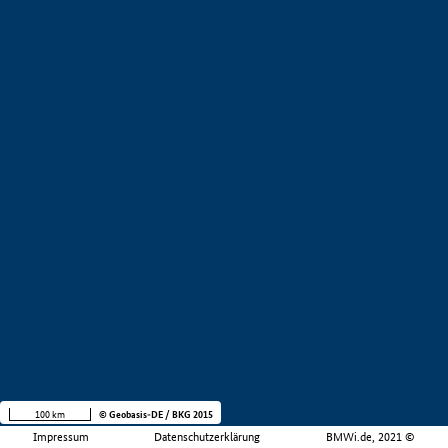
100 km
© Geobasis-DE / BKG 2015
Impressum
Datenschutzerklärung
BMWi.de, 2021 ©