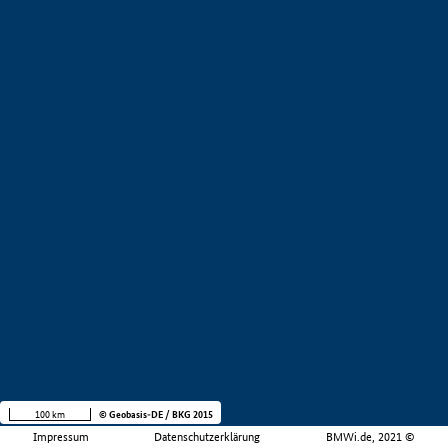
100 km
© Geobasis-DE / BKG 2015
Impressum
Datenschutzerklärung
BMWi.de, 2021 ©