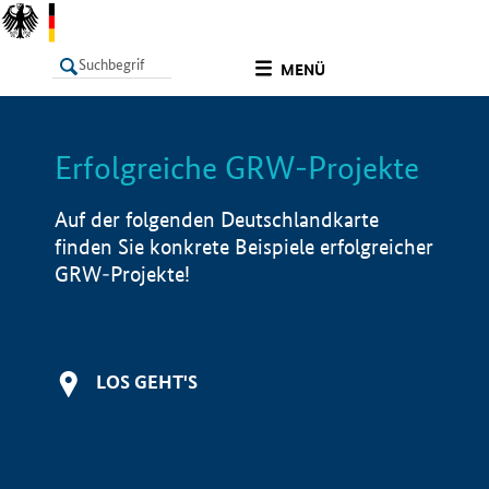
undefined
MENÜ
Erfolgreiche GRW-Projekte
LISTE
Filter
Info
Auf der folgenden Deutschlandkarte
finden Sie konkrete Beispiele erfolgreicher
GRW-Projekte!
LOS GEHT'S