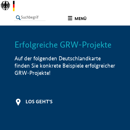
undefined
MENÜ
Erfolgreiche GRW-Projekte
LISTE
Filter
Info
Auf der folgenden Deutschlandkarte
finden Sie konkrete Beispiele erfolgreicher
GRW-Projekte!
LOS GEHT'S