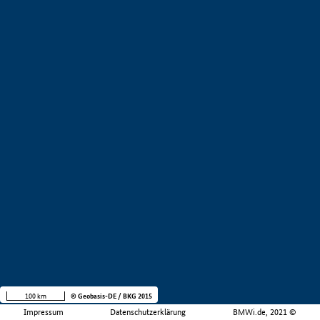
100 km
© Geobasis-DE / BKG 2015
Impressum
Datenschutzerklärung
BMWi.de, 2021 ©