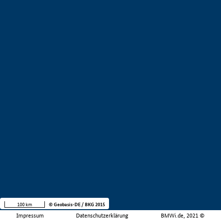
100 km
© Geobasis-DE / BKG 2015
Impressum
Datenschutzerklärung
BMWi.de, 2021 ©