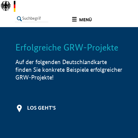
undefined
MENÜ
Erfolgreiche GRW-Projekte
LISTE
Filter
Info
Auf der folgenden Deutschlandkarte
finden Sie konkrete Beispiele erfolgreicher
GRW-Projekte!
LOS GEHT'S