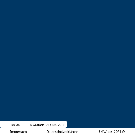
100 km
© Geobasis-DE / BKG 2015
Impressum
Datenschutzerklärung
BMWi.de, 2021 ©