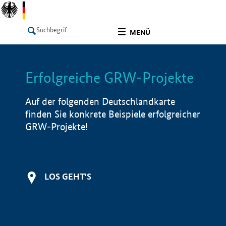
undefined
MENÜ
Erfolgreiche GRW-Projekte
LISTE
Filter
Info
Auf der folgenden Deutschlandkarte
finden Sie konkrete Beispiele erfolgreicher
GRW-Projekte!
LOS GEHT'S