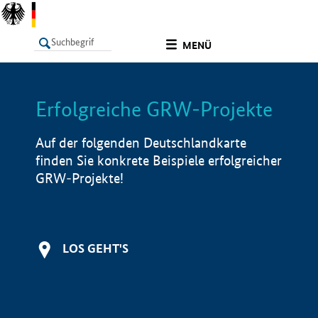
undefined
MENÜ
Erfolgreiche GRW-Projekte
LISTE
Filter
Info
Auf der folgenden Deutschlandkarte
finden Sie konkrete Beispiele erfolgreicher
GRW-Projekte!
LOS GEHT'S