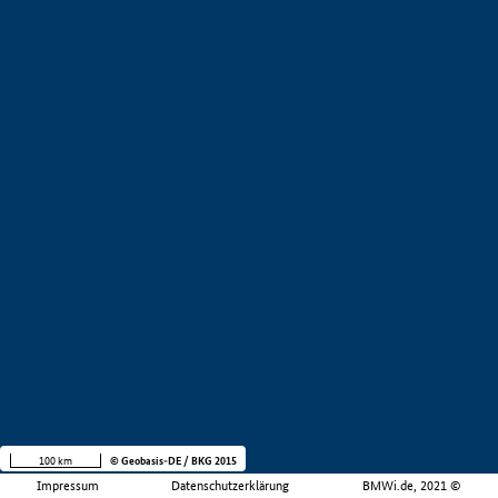
100 km
© Geobasis-DE / BKG 2015
Impressum
Datenschutzerklärung
BMWi.de, 2021 ©