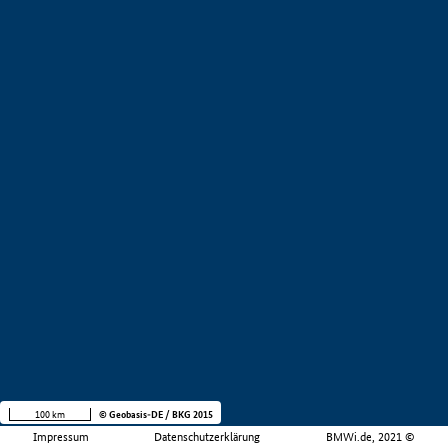
100 km
© Geobasis-DE / BKG 2015
Impressum
Datenschutzerklärung
BMWi.de, 2021 ©