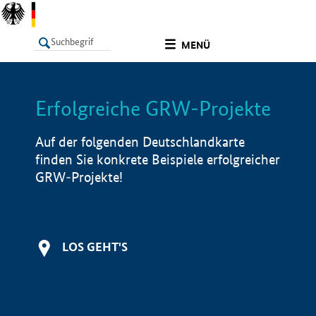
undefined
MENÜ
Erfolgreiche GRW-Projekte
LISTE
Filter
Info
Auf der folgenden Deutschlandkarte
finden Sie konkrete Beispiele erfolgreicher
GRW-Projekte!
LOS GEHT'S