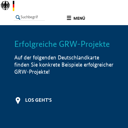
undefined
MENÜ
Erfolgreiche GRW-Projekte
LISTE
Filter
Info
Auf der folgenden Deutschlandkarte
finden Sie konkrete Beispiele erfolgreicher
GRW-Projekte!
LOS GEHT'S