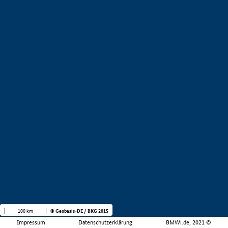
100 km
© Geobasis-DE / BKG 2015
Impressum
Datenschutzerklärung
BMWi.de, 2021 ©