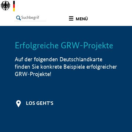
undefined
MENÜ
Erfolgreiche GRW-Projekte
LISTE
Filter
Info
Auf der folgenden Deutschlandkarte
finden Sie konkrete Beispiele erfolgreicher
GRW-Projekte!
LOS GEHT'S