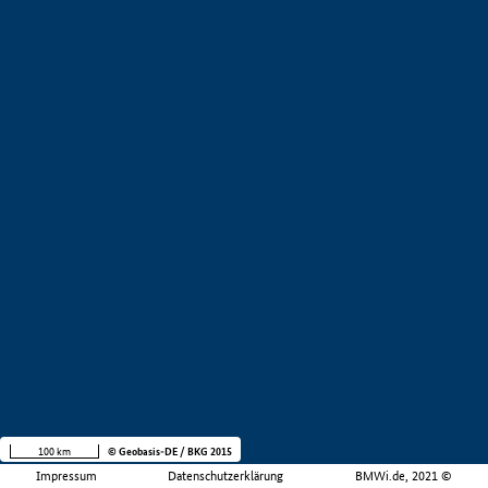
100 km
© Geobasis-DE / BKG 2015
Impressum
Datenschutzerklärung
BMWi.de, 2021 ©