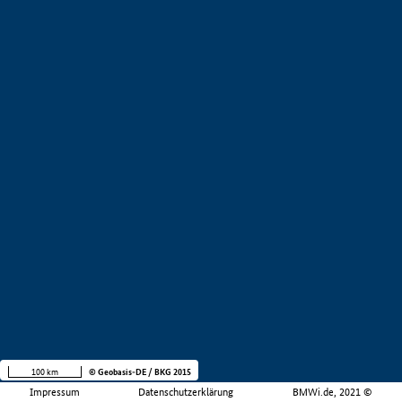
100 km
© Geobasis-DE / BKG 2015
Impressum
Datenschutzerklärung
BMWi.de, 2021 ©