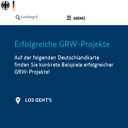
undefined
MENÜ
Erfolgreiche GRW-Projekte
LISTE
Filter
Info
Auf der folgenden Deutschlandkarte
finden Sie konkrete Beispiele erfolgreicher
GRW-Projekte!
LOS GEHT'S