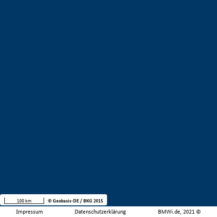
100 km
© Geobasis-DE / BKG 2015
Impressum
Datenschutzerklärung
BMWi.de, 2021 ©