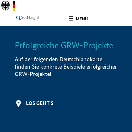
undefined
MENÜ
Erfolgreiche GRW-Projekte
LISTE
Filter
Info
Auf der folgenden Deutschlandkarte
finden Sie konkrete Beispiele erfolgreicher
GRW-Projekte!
LOS GEHT'S