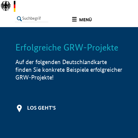
undefined
MENÜ
Erfolgreiche GRW-Projekte
LISTE
Filter
Info
Auf der folgenden Deutschlandkarte
finden Sie konkrete Beispiele erfolgreicher
GRW-Projekte!
LOS GEHT'S