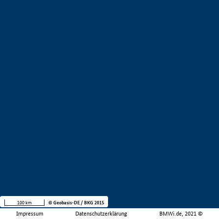
100 km
© Geobasis-DE / BKG 2015
Impressum
Datenschutzerklärung
BMWi.de, 2021 ©