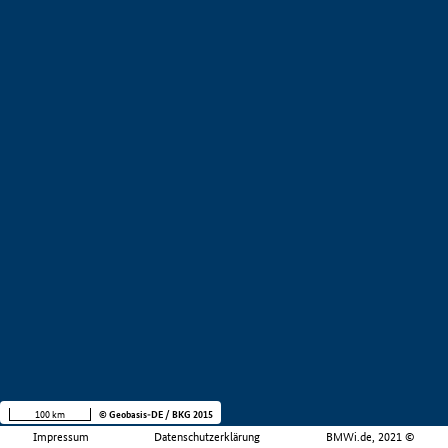
100 km
© Geobasis-DE / BKG 2015
Impressum
Datenschutzerklärung
BMWi.de, 2021 ©