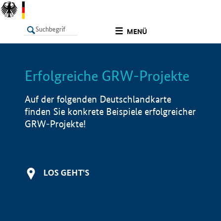
undefined
MENÜ
Erfolgreiche GRW-Projekte
LISTE
Filter
Info
Auf der folgenden Deutschlandkarte
finden Sie konkrete Beispiele erfolgreicher
GRW-Projekte!
LOS GEHT'S