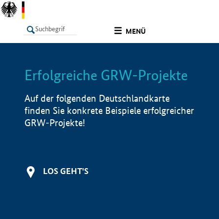
undefined
MENÜ
Erfolgreiche GRW-Projekte
LISTE
Filter
Info
Auf der folgenden Deutschlandkarte
finden Sie konkrete Beispiele erfolgreicher
GRW-Projekte!
LOS GEHT'S