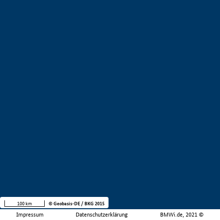
100 km
© Geobasis-DE / BKG 2015
Impressum
Datenschutzerklärung
BMWi.de, 2021 ©