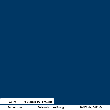
100 km
© Geobasis-DE / BKG 2015
Impressum
Datenschutzerklärung
BMWi.de, 2021 ©