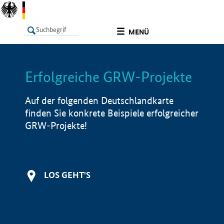
undefined
MENÜ
Erfolgreiche GRW-Projekte
LISTE
Filter
Info
Auf der folgenden Deutschlandkarte
finden Sie konkrete Beispiele erfolgreicher
GRW-Projekte!
LOS GEHT'S