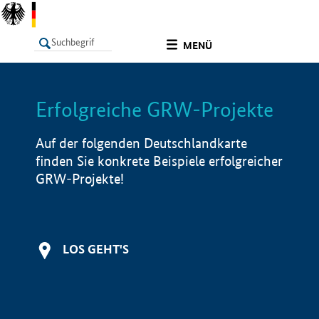
undefined
MENÜ
Erfolgreiche GRW-Projekte
LISTE
Filter
Info
Auf der folgenden Deutschlandkarte
finden Sie konkrete Beispiele erfolgreicher
GRW-Projekte!
LOS GEHT'S