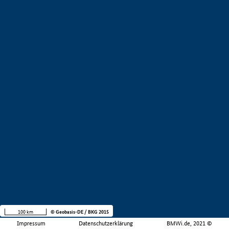
100 km
© Geobasis-DE / BKG 2015
Impressum
Datenschutzerklärung
BMWi.de, 2021 ©