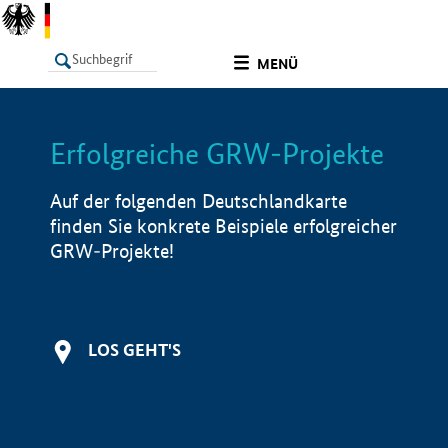
undefined
MENÜ
Erfolgreiche GRW-Projekte
LISTE
Filter
Info
Auf der folgenden Deutschlandkarte
finden Sie konkrete Beispiele erfolgreicher
GRW-Projekte!
LOS GEHT'S