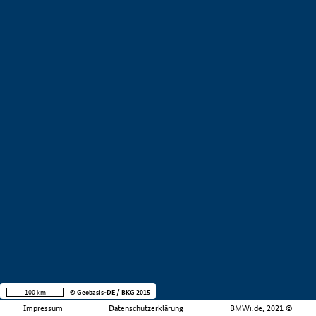
100 km
© Geobasis-DE / BKG 2015
Impressum
Datenschutzerklärung
BMWi.de, 2021 ©