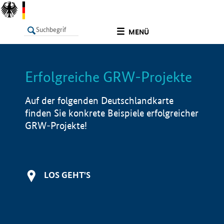
undefined
MENÜ
Erfolgreiche GRW-Projekte
LISTE
Filter
Info
Auf der folgenden Deutschlandkarte
finden Sie konkrete Beispiele erfolgreicher
GRW-Projekte!
LOS GEHT'S