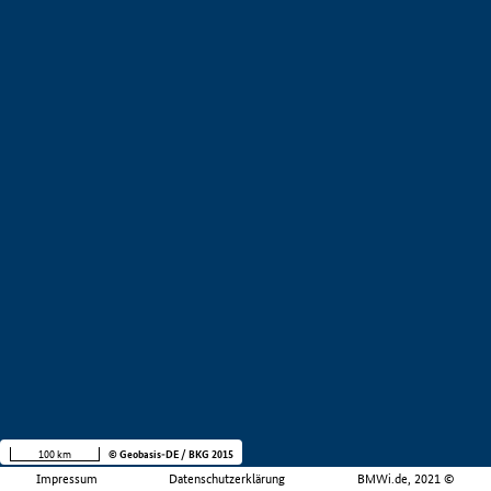
100 km
© Geobasis-DE / BKG 2015
Impressum
Datenschutzerklärung
BMWi.de, 2021 ©