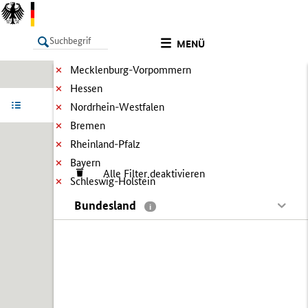
MENÜ
Mecklenburg-Vorpommern
Hessen
LISTE
Ergebnisse filtern
Info
Nordrhein-Westfalen
Bremen
Rheinland-Pfalz
Bayern
Alle Filter deaktivieren
Schleswig-Holstein
Bundesland
i