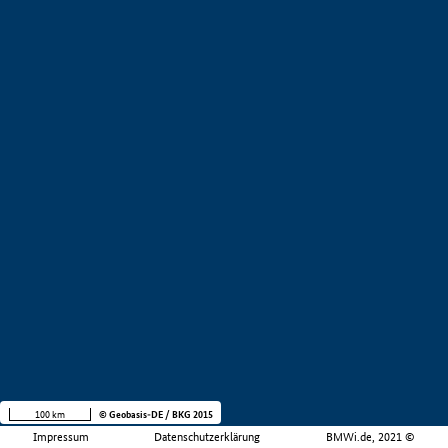
100 km
© Geobasis-DE / BKG 2015
Impressum
Datenschutzerklärung
BMWi.de, 2021 ©