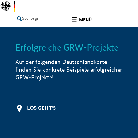
undefined
MENÜ
Erfolgreiche GRW-Projekte
LISTE
Filter
Info
Auf der folgenden Deutschlandkarte
finden Sie konkrete Beispiele erfolgreicher
GRW-Projekte!
LOS GEHT'S