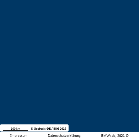
100 km
© Geobasis-DE / BKG 2015
Impressum
Datenschutzerklärung
BMWi.de, 2021 ©