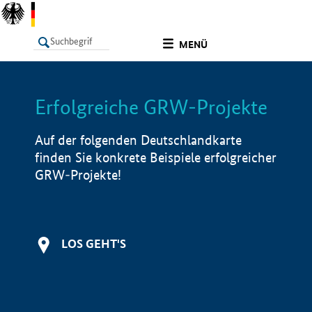
undefined
MENÜ
Erfolgreiche GRW-Projekte
LISTE
Filter
Info
Auf der folgenden Deutschlandkarte
finden Sie konkrete Beispiele erfolgreicher
GRW-Projekte!
LOS GEHT'S