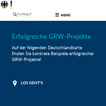
undefined
MENÜ
Erfolgreiche GRW-Projekte
LISTE
Filter
Info
Auf der folgenden Deutschlandkarte
finden Sie konkrete Beispiele erfolgreicher
GRW-Projekte!
LOS GEHT'S