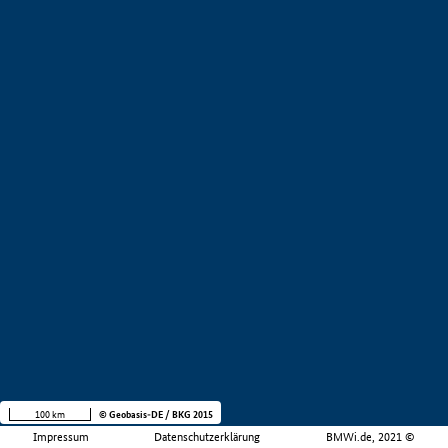
100 km
© Geobasis-DE / BKG 2015
Impressum
Datenschutzerklärung
BMWi.de, 2021 ©