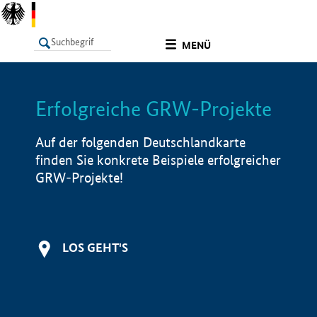
undefined
MENÜ
Erfolgreiche GRW-Projekte
LISTE
Filter
Info
Auf der folgenden Deutschlandkarte
finden Sie konkrete Beispiele erfolgreicher
GRW-Projekte!
LOS GEHT'S