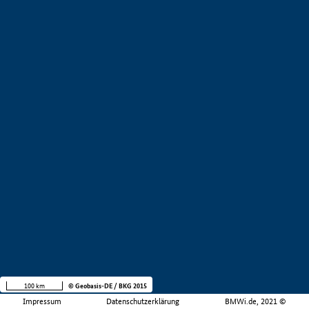
100 km
© Geobasis-DE / BKG 2015
Impressum
Datenschutzerklärung
BMWi.de, 2021 ©