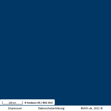
100 km
© Geobasis-DE / BKG 2015
Impressum
Datenschutzerklärung
BMWi.de, 2021 ©