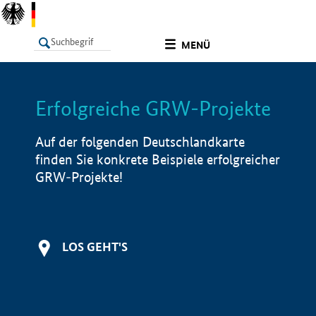
undefined
MENÜ
Erfolgreiche GRW-Projekte
LISTE
Filter
Info
Auf der folgenden Deutschlandkarte
finden Sie konkrete Beispiele erfolgreicher
GRW-Projekte!
LOS GEHT'S