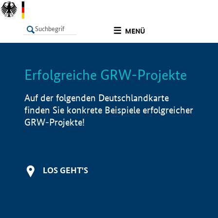
undefined
MENÜ
Erfolgreiche GRW-Projekte
LISTE
Filter
Info
Auf der folgenden Deutschlandkarte
finden Sie konkrete Beispiele erfolgreicher
GRW-Projekte!
LOS GEHT'S