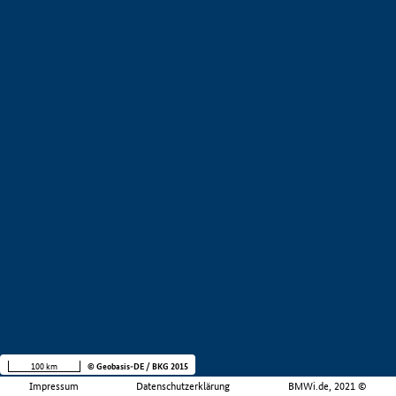
100 km
© Geobasis-DE / BKG 2015
Impressum
Datenschutzerklärung
BMWi.de, 2021 ©