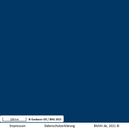
100 km
© Geobasis-DE / BKG 2015
Impressum
Datenschutzerklärung
BMWi.de, 2021 ©