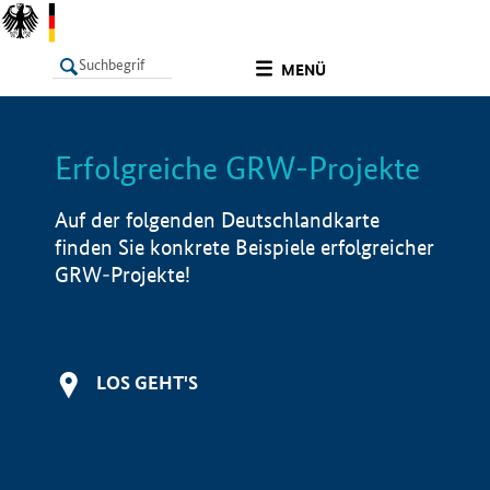
undefined
MENÜ
Erfolgreiche GRW-Projekte
LISTE
Filter
Info
Auf der folgenden Deutschlandkarte
finden Sie konkrete Beispiele erfolgreicher
GRW-Projekte!
LOS GEHT'S