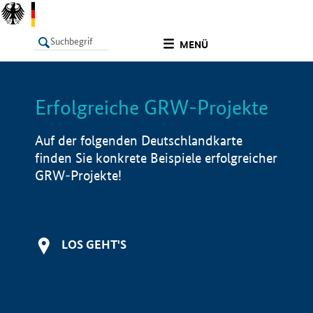
undefined
MENÜ
Erfolgreiche GRW-Projekte
LISTE
Filter
Info
Auf der folgenden Deutschlandkarte
finden Sie konkrete Beispiele erfolgreicher
GRW-Projekte!
LOS GEHT'S