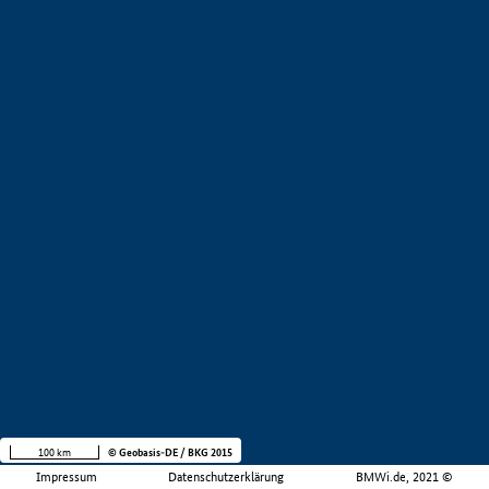
100 km
© Geobasis-DE / BKG 2015
Impressum
Datenschutzerklärung
BMWi.de, 2021 ©