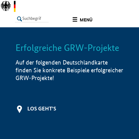
undefined
MENÜ
Erfolgreiche GRW-Projekte
LISTE
Filter
Info
Auf der folgenden Deutschlandkarte
finden Sie konkrete Beispiele erfolgreicher
GRW-Projekte!
LOS GEHT'S