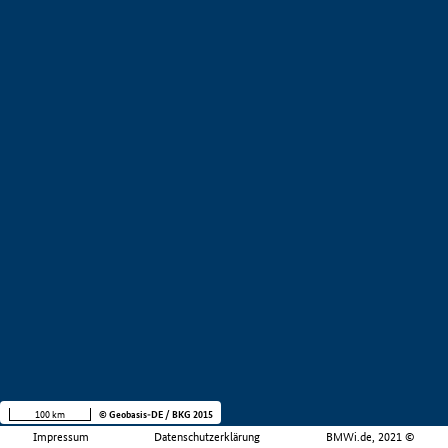
100 km
© Geobasis-DE / BKG 2015
Impressum
Datenschutzerklärung
BMWi.de, 2021 ©