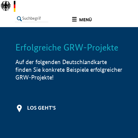
undefined
MENÜ
Erfolgreiche GRW-Projekte
LISTE
Filter
Info
Auf der folgenden Deutschlandkarte
finden Sie konkrete Beispiele erfolgreicher
GRW-Projekte!
LOS GEHT'S