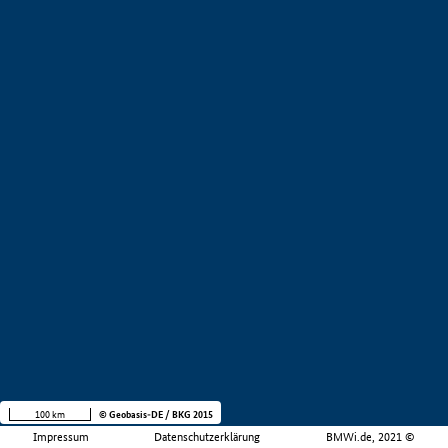
100 km
© Geobasis-DE / BKG 2015
Impressum
Datenschutzerklärung
BMWi.de, 2021 ©