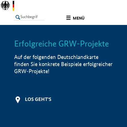
undefined
MENÜ
Erfolgreiche GRW-Projekte
LISTE
Filter
Info
Auf der folgenden Deutschlandkarte
finden Sie konkrete Beispiele erfolgreicher
GRW-Projekte!
LOS GEHT'S