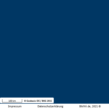
100 km
© Geobasis-DE / BKG 2015
Impressum
Datenschutzerklärung
BMWi.de, 2021 ©