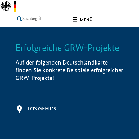
undefined
MENÜ
Erfolgreiche GRW-Projekte
LISTE
Filter
Info
Auf der folgenden Deutschlandkarte
finden Sie konkrete Beispiele erfolgreicher
GRW-Projekte!
LOS GEHT'S