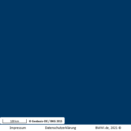
100 km
© Geobasis-DE / BKG 2015
Impressum
Datenschutzerklärung
BMWi.de, 2021 ©