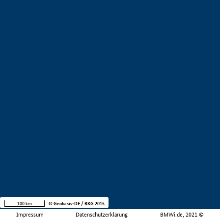
100 km
© Geobasis-DE / BKG 2015
Impressum
Datenschutzerklärung
BMWi.de, 2021 ©