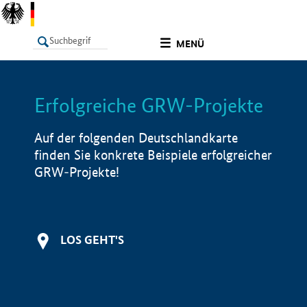
undefined
MENÜ
Erfolgreiche GRW-Projekte
LISTE
Filter
Info
Auf der folgenden Deutschlandkarte
finden Sie konkrete Beispiele erfolgreicher
GRW-Projekte!
LOS GEHT'S