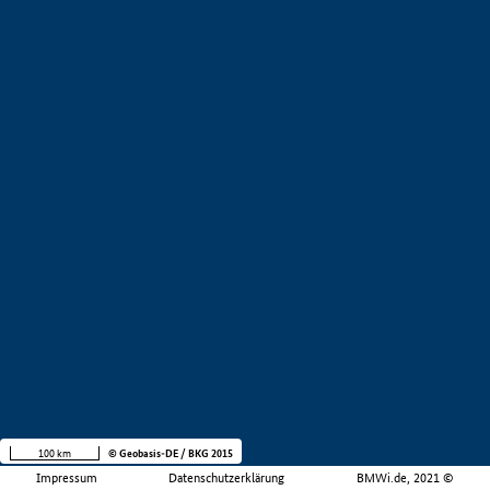
100 km
© Geobasis-DE / BKG 2015
Impressum
Datenschutzerklärung
BMWi.de, 2021 ©