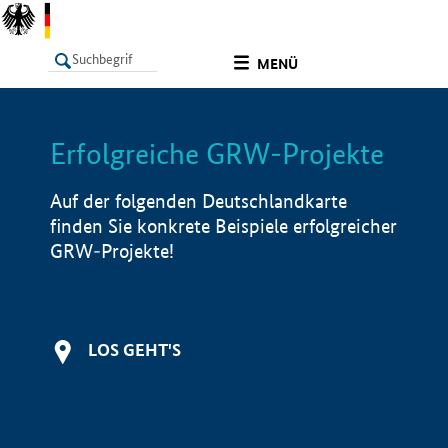
undefined
MENÜ
Erfolgreiche GRW-Projekte
LISTE
Filter
Info
Auf der folgenden Deutschlandkarte
finden Sie konkrete Beispiele erfolgreicher
GRW-Projekte!
LOS GEHT'S