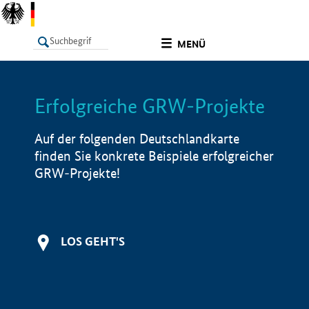
undefined
MENÜ
Erfolgreiche GRW-Projekte
LISTE
Filter
Info
Auf der folgenden Deutschlandkarte
finden Sie konkrete Beispiele erfolgreicher
GRW-Projekte!
LOS GEHT'S