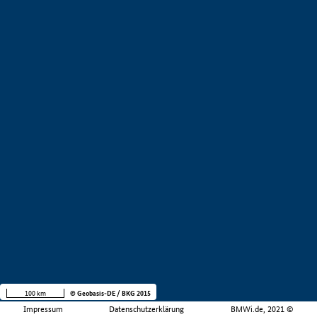
100 km
© Geobasis-DE / BKG 2015
Impressum
Datenschutzerklärung
BMWi.de, 2021 ©