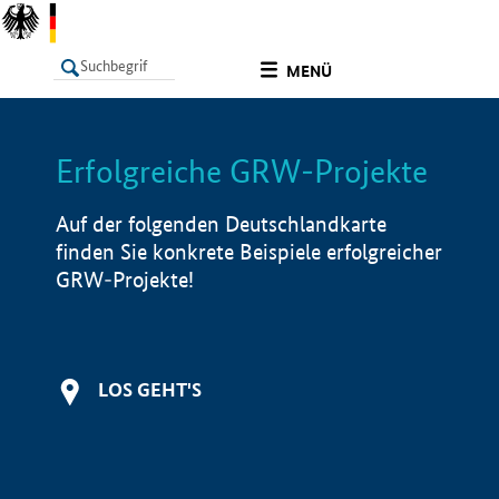
undefined
MENÜ
Erfolgreiche GRW-Projekte
LISTE
Filter
Info
Auf der folgenden Deutschlandkarte
finden Sie konkrete Beispiele erfolgreicher
GRW-Projekte!
LOS GEHT'S