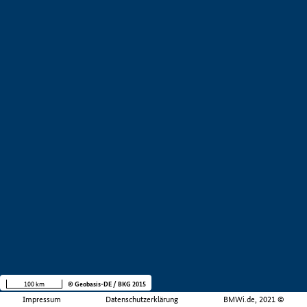
100 km
© Geobasis-DE / BKG 2015
Impressum
Datenschutzerklärung
BMWi.de, 2021 ©