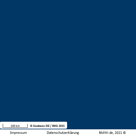
100 km
© Geobasis-DE / BKG 2015
Impressum
Datenschutzerklärung
BMWi.de, 2021 ©