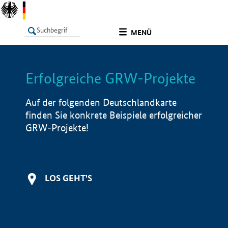
undefined
MENÜ
Erfolgreiche GRW-Projekte
LISTE
Filter
Info
Auf der folgenden Deutschlandkarte
finden Sie konkrete Beispiele erfolgreicher
GRW-Projekte!
LOS GEHT'S