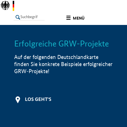
undefined
MENÜ
Erfolgreiche GRW-Projekte
LISTE
Filter
Info
Auf der folgenden Deutschlandkarte
finden Sie konkrete Beispiele erfolgreicher
GRW-Projekte!
LOS GEHT'S