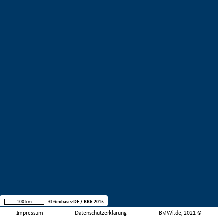
100 km
© Geobasis-DE / BKG 2015
Impressum
Datenschutzerklärung
BMWi.de, 2021 ©